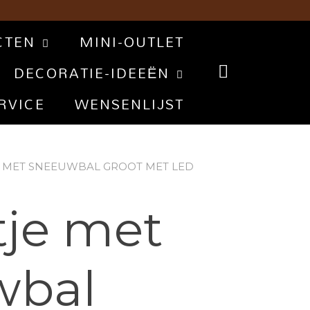
CTEN
MINI-OUTLET
DECORATIE-IDEEËN
RVICE
WENSENLIJST
E MET SNEEUWBAL GROOT MET LED
je met
wbal