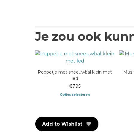
Je zou ook kun
Poppetje met sneeuwbal klein met
Mus 
led
€
7.95
Opties selecteren
Dit
product
heeft
Add to Wishlist
meerdere
variaties.