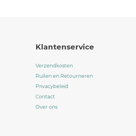
Deze
optie
kan
gekozen
worden
op
Klantenservice
de
productpagina
Verzendkosten
Ruilen en Retourneren
Privacybeleid
Contact
Over ons