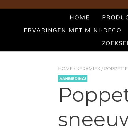
HOME
PRODU
ERVARINGEN MET MINI-DECO
ZOEKSE
HOME
/
KERAMIEK
/ POPPETJ
AANBIEDING!
Poppet
sneeu