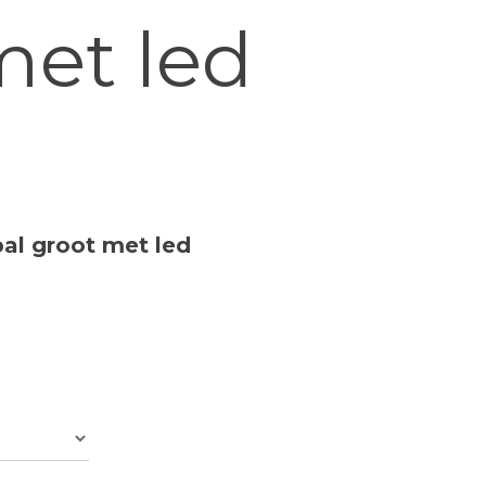
met led
kelijke
idige
js
al groot met led
.99.