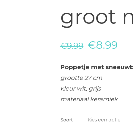
groot 
Oorspron
Hu
€
8.99
€
9.99
prijs
pri
Poppetje met sneeuwb
was:
is:
grootte 27 cm
€9.99.
€8
kleur wit, grijs
materiaal keramiek
Soort