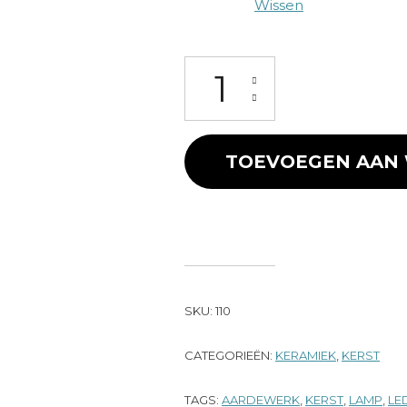
Wissen
Poppetje met sneeuwbal groot
TOEVOEGEN AAN
SKU:
110
CATEGORIEËN:
KERAMIEK
,
KERST
TAGS:
AARDEWERK
,
KERST
,
LAMP
,
LE