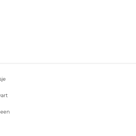
tie
sje
wart
teen