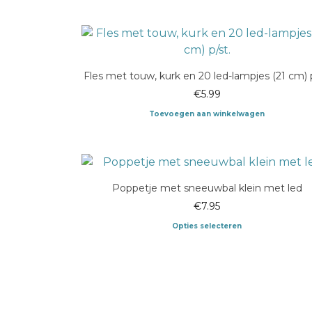
Fles met touw, kurk en 20 led-lampjes (21 cm) p
€
5.99
Toevoegen aan winkelwagen
Poppetje met sneeuwbal klein met led
€
7.95
Opties selecteren
Dit
product
heeft
meerdere