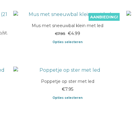
AANBIEDING!
Mus met sneeuwbal klein met led
/st.
Oorspronkelijke
Huidige
€
4.99
€
7.95
prijs
prijs
Opties selecteren
was:
is:
Dit
€7.95.
€4.99.
product
heeft
meerdere
variaties.
Poppetje op ster met led
Deze
€
7.95
optie
Opties selecteren
kan
Dit
gekozen
product
worden
heeft
op
meerdere
de