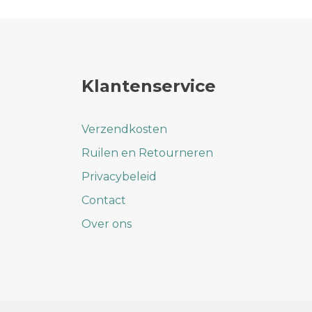
variaties.
Deze
optie
kan
gekozen
Klantenservice
worden
op
de
Verzendkosten
productpagina
Ruilen en Retourneren
Privacybeleid
Contact
Over ons