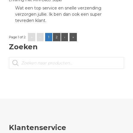
Wat een top service en snelle verzending
verzorgen jullie. Ik ben dan ook een super
tevreden klant.
Page 1 of 2:
«
‹
1
2
›
»
Zoeken
Producten
zoeken
Klantenservice