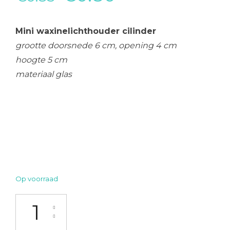
prijs
prijs
Mini waxinelichthouder cilinder
was:
is:
grootte doorsnede 6 cm, opening 4 cm
hoogte 5 cm
€0.85.
€0.80.
materiaal glas
Op voorraad
Mini waxinelichthouder cilinder aantal