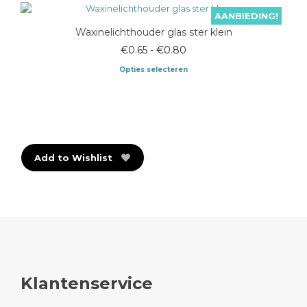
AANBIEDING!
Waxinelichthouder glas ster klein
Prijsklasse:
€
0.65
-
€
0.80
€0.65
Opties selecteren
tot
Dit
€0.80
product
heeft
meerdere
variaties.
Deze
Add to Wishlist
optie
kan
gekozen
worden
op
de
productpagina
Klantenservice