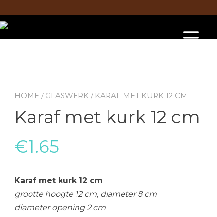
Doorgaan
naar
inhoud
To
na
HOME
/
GLASWERK
/ KARAF MET KURK 12 CM
Karaf met kurk 12 cm
€
1.65
Karaf met kurk 12 cm
grootte hoogte 12 cm, diameter 8 cm
diameter opening 2 cm