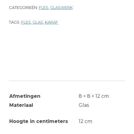
CATEGORIEËN:
FLES
,
GLASWERK
TAGS:
FLES
,
GLAS
,
KARAF
Aanvullende informatie
Afmetingen
8 × 8 × 12 cm
Materiaal
Glas
Hoogte in centimeters
12 cm