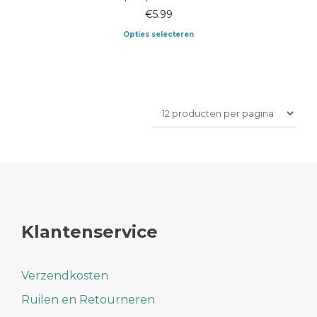
€
5.99
Opties selecteren
Dit
product
heeft
meerdere
variaties.
Deze
optie
kan
gekozen
worden
op
de
productpagina
Klantenservice
Verzendkosten
Ruilen en Retourneren