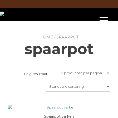
Doorgaan
naar
inhoud
To
na
HOME
/ SPAARPOT
spaarpot
Enig resultaat
Spaarpot varken