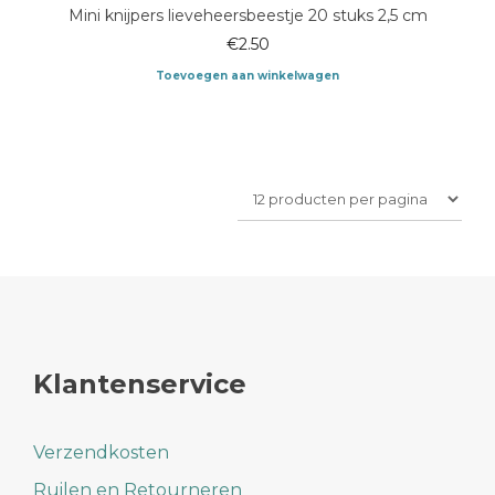
meerdere
Mini knijpers lieveheersbeestje 20 stuks 2,5 cm
variaties.
Deze
€
2.50
optie
Toevoegen aan winkelwagen
kan
gekozen
worden
op
de
productpagina
Klantenservice
Verzendkosten
Ruilen en Retourneren