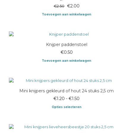
Oorspronkelijke
Huidige
€
2.00
€
2.50
prijs
prijs
Toevoegen aan winkelwagen
was:
is:
€2.50.
€2.00.
Knijper paddenstoel
€
0.50
Toevoegen aan winkelwagen
Mini knijpers gekleurd of hout 24 stuks 2,5 cm
Prijsklasse:
€
1.20
-
€
1.50
€1.20
Opties selecteren
tot
Dit
€1.50
product
heeft