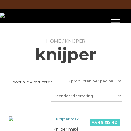
Doorgaan
naar
inhoud
To
na
HOME
/ KNIJPER
knijper
Toont alle 4 resultaten
AANBIEDING!
Knijper maxi