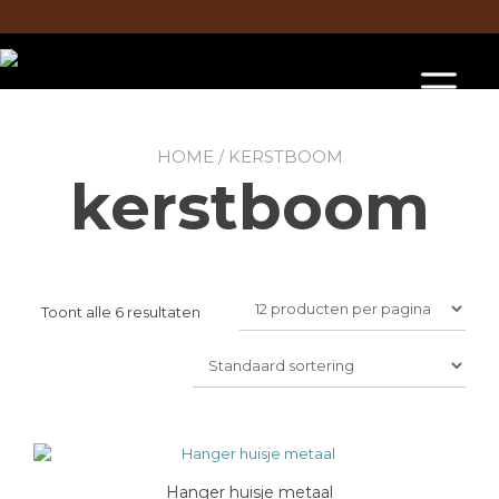
Doorgaan
naar
inhoud
To
na
HOME
/ KERSTBOOM
kerstboom
Toont alle 6 resultaten
Hanger huisje metaal