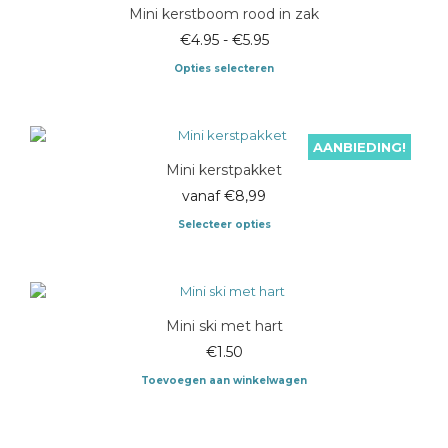
meerdere
Mini kerstboom rood in zak
productpagina
variaties.
Deze
Prijsklasse:
€
4.95
-
€
5.95
optie
€4.95
Opties selecteren
kan
tot
gekozen
Dit
€5.95
worden
product
op
heeft
AANBIEDING!
de
meerdere
Mini kerstpakket
productpagina
variaties.
Deze
vanaf €8,99
optie
Selecteer opties
kan
gekozen
worden
op
de
Mini ski met hart
productpagina
€
1.50
Toevoegen aan winkelwagen