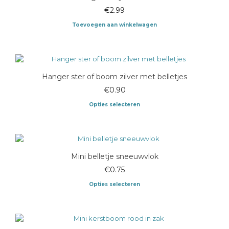
€
2.99
Toevoegen aan winkelwagen
Hanger ster of boom zilver met belletjes
€
0.90
Opties selecteren
Dit
product
heeft
meerdere
Mini belletje sneeuwvlok
variaties.
Deze
€
0.75
optie
Opties selecteren
kan
gekozen
Dit
worden
product
op
heeft
de