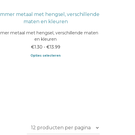
er metaal met hengsel, verschillende maten
en kleuren
Prijsklasse:
€
1.30
-
€
13.99
€1.30
Opties selecteren
tot
Dit
€13.99
product
heeft
meerdere
variaties.
Deze
optie
kan
gekozen
worden