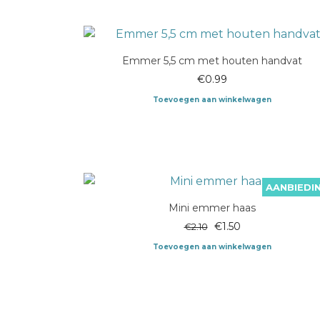
Emmer 5,5 cm met houten handvat
€
0.99
Toevoegen aan winkelwagen
AANBIEDIN
Mini emmer haas
Oorspronkelijke
Huidige
€
1.50
€
2.10
prijs
prijs
Toevoegen aan winkelwagen
was:
is:
€2.10.
€1.50.